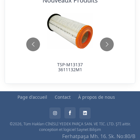
Nouveaux Produits
TSP-M13137
3611132M1
Page d'accueil
Contact
À propos de nous
©2026, Tüm Hakları CİNİSLİ YEDEK PARÇA SAN. VE TİC. LTD. ŞTİ aittir.
conception et logiciel
Saynet Bilişim
Ferhatpaşa Mh. 16. Sk. No:80/B