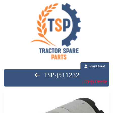
Identifiant
TSP-J511232
JOHN DEERE