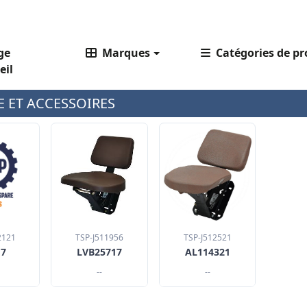
ge
Marques
Catégories de pr
eil
E ET ACCESSOIRES
2121
TSP-J511956
TSP-J512521
17
LVB25717
AL114321
--
--