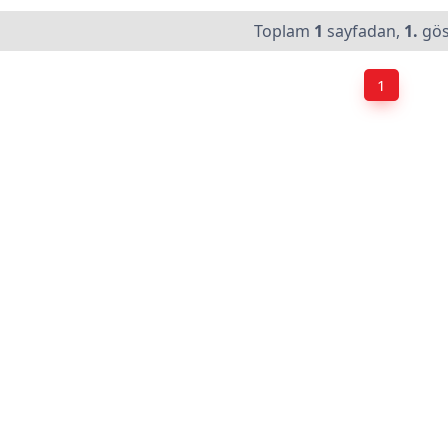
Toplam
1
sayfadan,
1.
gös
1