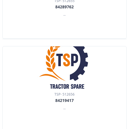
TSP- 512655
84289762
--
TSP- 512656
84219417
--