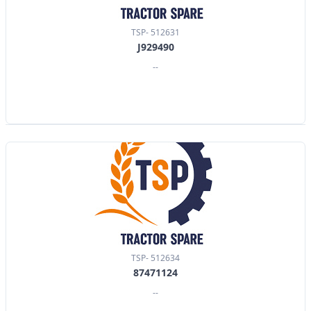
TSP- 512631
J929490
--
TSP- 512634
87471124
--