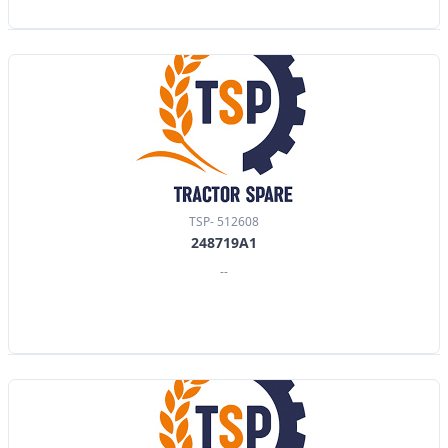
TSP- 512608
248719A1
--