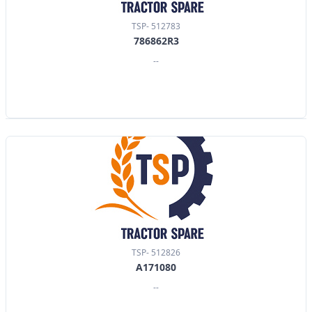
TSP- 512783
786862R3
--
TSP- 512826
A171080
--