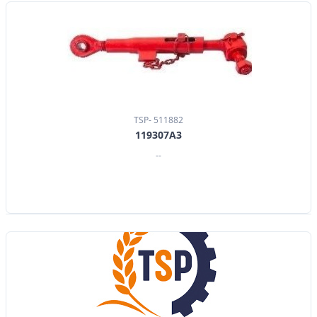
TSP- 511882
119307A3
--