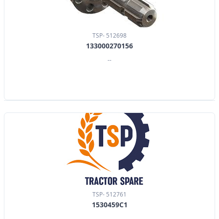
TSP- 512698
133000270156
--
TSP- 512761
1530459C1
--