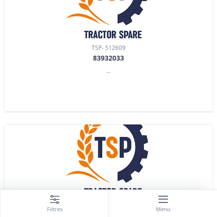
TSP- 512609
83932033
--
TSP- 512610
Filtres
Menu
84256457