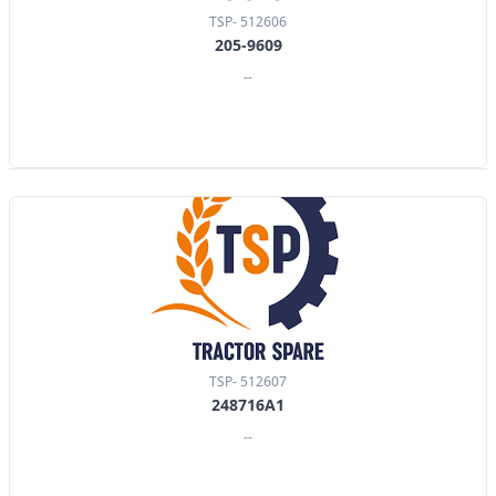
TSP- 512606
205-9609
--
TSP- 512607
248716A1
--