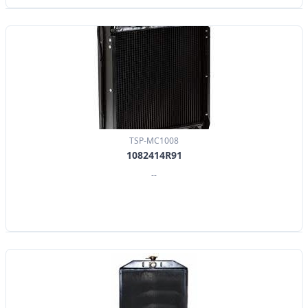
TSP-MC1008
1082414R91
--