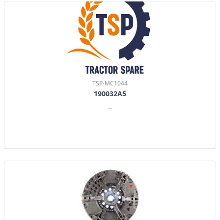
TSP-MC1044
190032A5
--