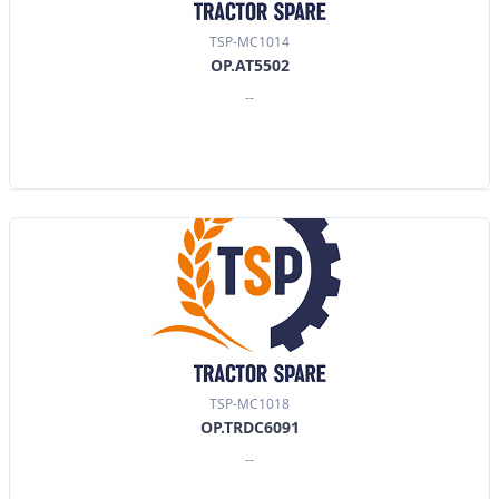
TSP-MC1014
OP.AT5502
--
TSP-MC1018
OP.TRDC6091
--