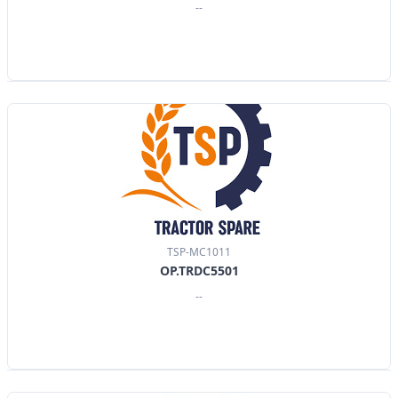
--
TSP-MC1011
OP.TRDC5501
--