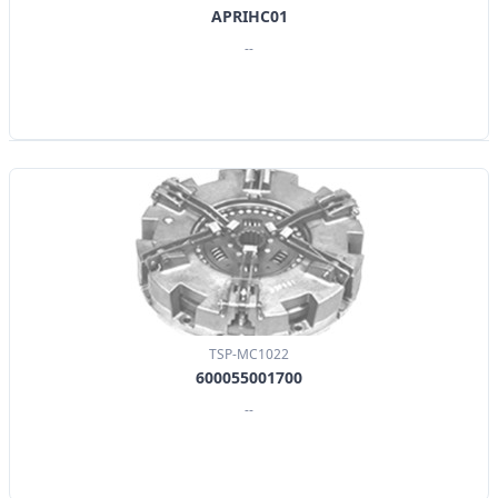
APRIHC01
--
TSP-MC1022
600055001700
--