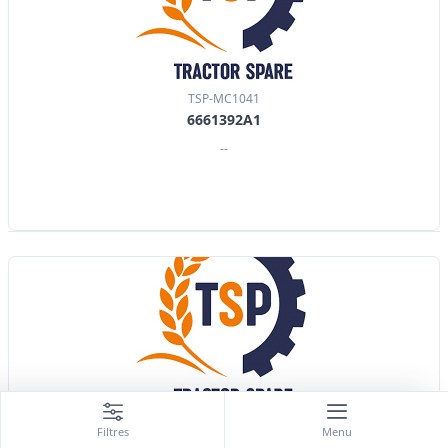
TSP-MC1041
6661392A1
--
TSP-MC1042
Filtres
Menu
6661389A1