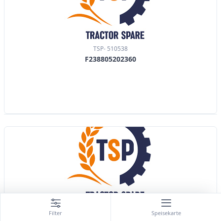
TSP- 510538
F238805202360
TSP- 510539
Filter
Speisekarte
X800420489000