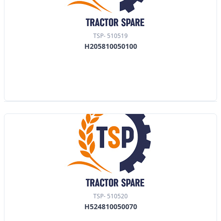
TSP- 510519
H205810050100
TSP- 510520
H524810050070