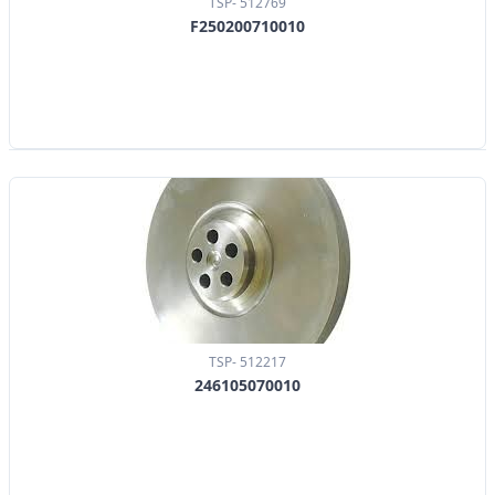
TSP- 512769
F250200710010
TSP- 512217
246105070010