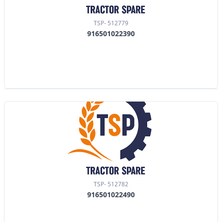
TSP- 512779
916501022390
TSP- 512782
916501022490