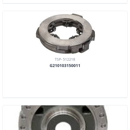
TSP- 512218
G210103150011