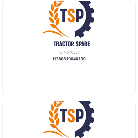
TSP- 510537
H380810040130