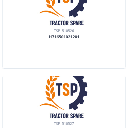
TSP- 510526
H716501021201
TSP- 510527