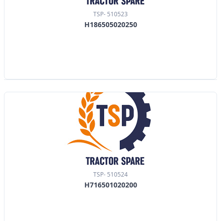
TSP- 510523
H186505020250
TSP- 510524
H716501020200