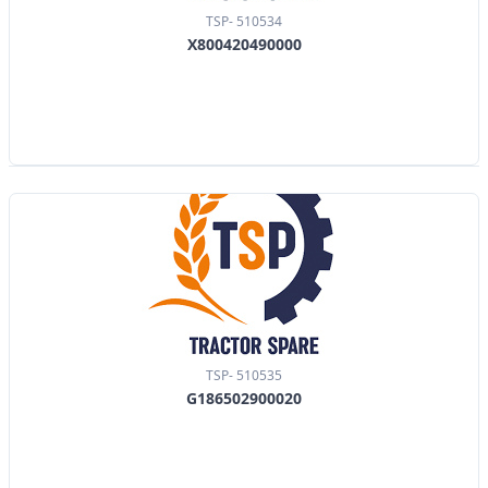
TSP- 510534
X800420490000
TSP- 510535
G186502900020