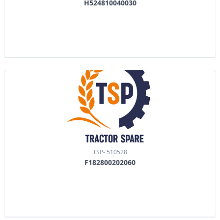
H524810040030
TSP- 510528
F182800202060