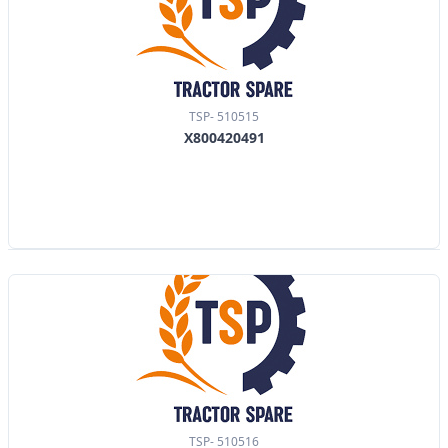
TSP- 510515
X800420491
TSP- 510516