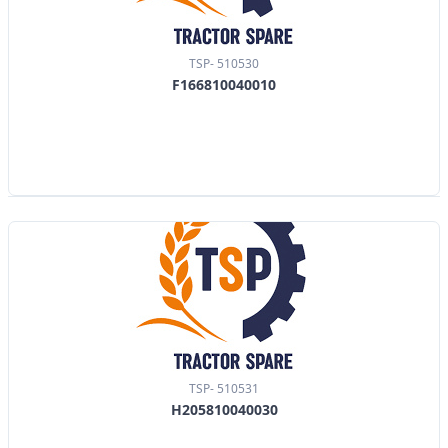
TSP- 510530
F166810040010
TSP- 510531
H205810040030