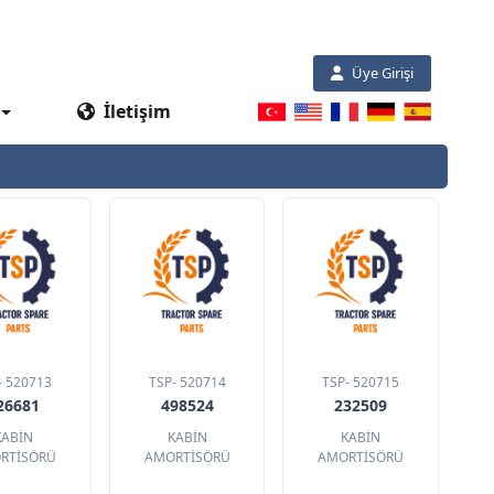
Üye Girişi
İletişim
- 520713
TSP- 520714
TSP- 520715
26681
498524
232509
KABİN
KABİN
KABİN
RTİSÖRÜ
AMORTİSÖRÜ
AMORTİSÖRÜ