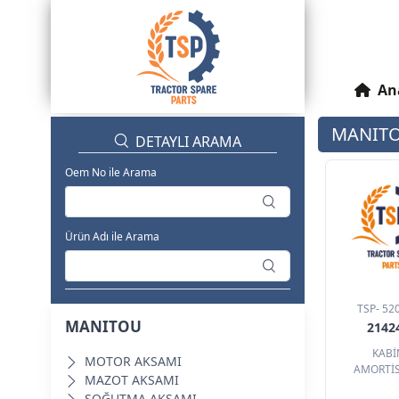
An
MANIT
DETAYLI ARAMA
Oem No ile Arama
Ürün Adı ile Arama
TSP- 52
MANITOU
2142
KABİ
MOTOR AKSAMI
AMORTİ
MAZOT AKSAMI
SOĞUTMA AKSAMI