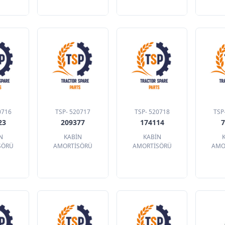
0716
TSP- 520717
TSP- 520718
TSP
23
209377
174114
N
KABİN
KABİN
SÖRÜ
AMORTİSÖRÜ
AMORTİSÖRÜ
AMO