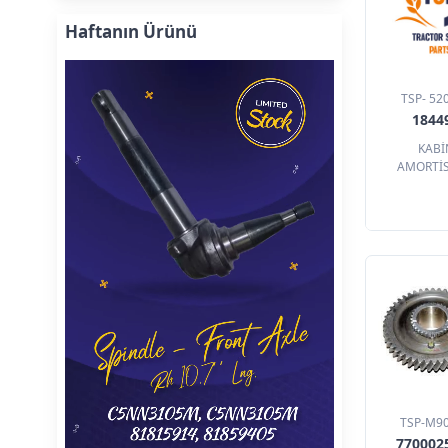
Haftanın Ürünü
TSP- 52
1844
KABİ
AMORTİ
TSP-M9
770002