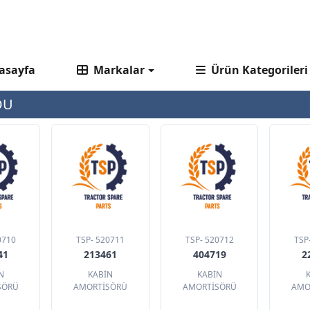
asayfa
Markalar
Ürün Kategorileri
OU
0710
TSP- 520711
TSP- 520712
TSP
41
213461
404719
2
N
KABİN
KABİN
SÖRÜ
AMORTİSÖRÜ
AMORTİSÖRÜ
AMO