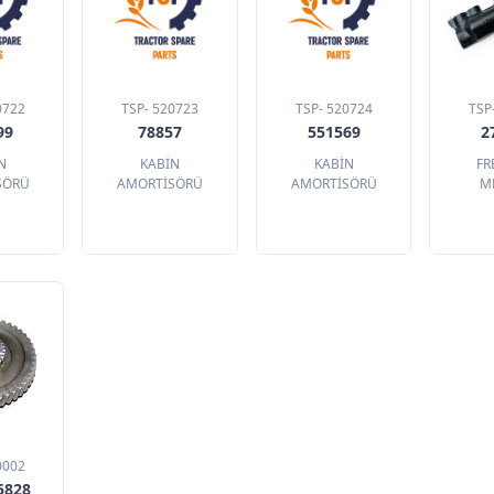
0722
TSP- 520723
TSP- 520724
TSP
99
78857
551569
2
N
KABİN
KABİN
FR
SÖRÜ
AMORTİSÖRÜ
AMORTİSÖRÜ
M
0002
5828